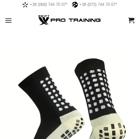
Skip
+38 (068) 744 70 07*
+38 (073) 744 70 07*
to
content