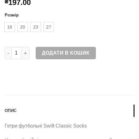
197.00
₴
Розмір
18
20
23
27
Гетри футбольні Swift Classic Socks зебра чорно-помаранчев
ДОДАТИ В КОШИК
ОПИС
Гетри футбольні Swift Classic Socks